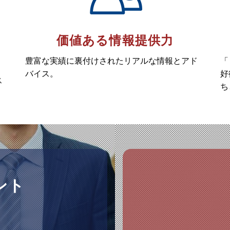
価値ある情報提供力
豊富な実績に裏付けされたリアルな情報とアド
「
バイス。
好
ス
ち
ント