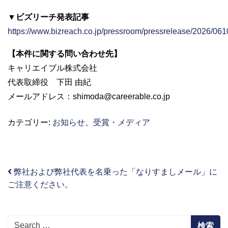
▼ビズリーチ発表記事
https://www.bizreach.co.jp/pressroom/pressrelease/2026/061
【本件に関する問い合わせ先】
キャリエイブル株式会社
代表取締役 下田 由紀
メールアドレス：shimoda@careerable.co.jp
カテゴリー:
お知らせ
、
受賞・メディア
弊社および弊社代表を名乗った「なりすましメール」に
投稿ナビゲーション
ご注意ください。
Search for: