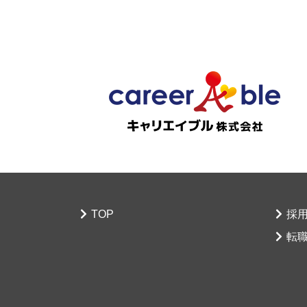
TOP
採
転